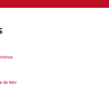
s
numéros
ise de Mer