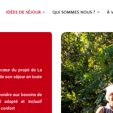
IDÉES DE SÉJOUR
QUI SOMMES NOUS ?
À 
u cœur du projet de La
de son séjour en toute
pondre aux besoins de
 adapté et inclusif
 confort