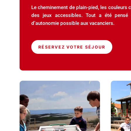
Le cheminement de plain-pied, les couleurs c
des jeux accessibles. Tout a été pensé 
d’autonomie possible aux vacanciers.
RÉSERVEZ VOTRE SÉJOUR