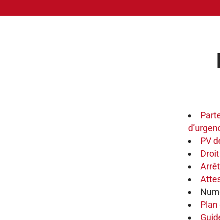
Parte
d’urgenc
PV de
Droi
Arrêt
Attes
Numé
Plan
Guid