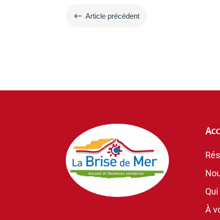
#
Article précédent
Acc
Rés
Nou
Qui
À vo