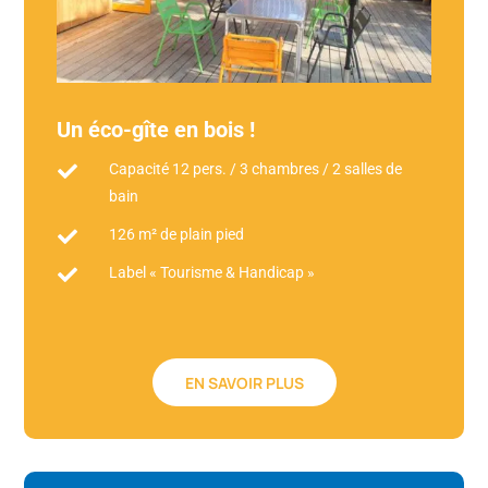
Un éco-gîte en bois !
Capacité 12 pers. / 3 chambres / 2 salles de

bain
126 m² de plain pied

Label « Tourisme & Handicap »

EN SAVOIR PLUS