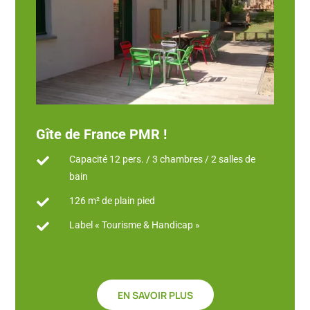
Gîte de France PMR !
Capacité 12 pers. / 3 chambres / 2 salles de

bain
126 m² de plain pied

Label « Tourisme & Handicap »

EN SAVOIR PLUS