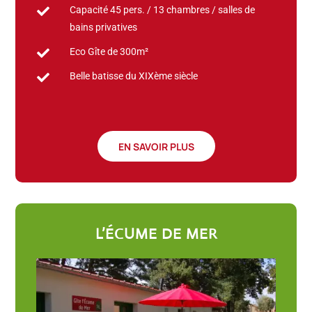
Capacité 45 pers. / 13 chambres / salles de

bains privatives
Eco Gîte de 300m²

Belle batisse du XIXème siècle

EN SAVOIR PLUS
L’ÉCUME DE MER