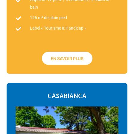

bain
126 m² de plain pied

Label « Tourisme & Handicap »

EN SAVOIR PLUS
CASABIANCA