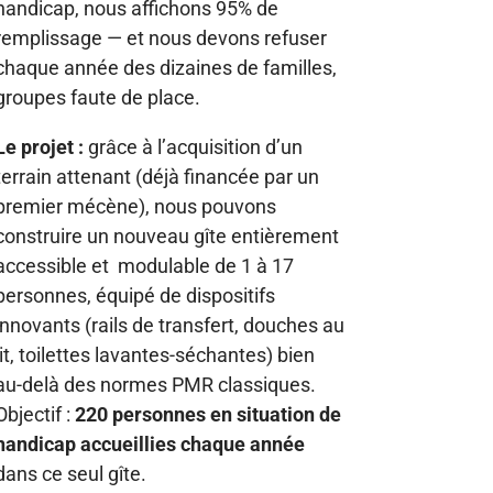
handicap, nous affichons 95% de
remplissage — et nous devons refuser
chaque année des dizaines de familles,
groupes faute de place.
Le projet :
grâce à l’acquisition d’un
terrain attenant (déjà financée par un
premier mécène), nous pouvons
construire un nouveau gîte entièrement
accessible et modulable de 1 à 17
personnes, équipé de dispositifs
innovants (rails de transfert, douches au
lit, toilettes lavantes-séchantes) bien
au-delà des normes PMR classiques.
Objectif :
220 personnes en situation de
handicap accueillies chaque année
dans ce seul gîte.