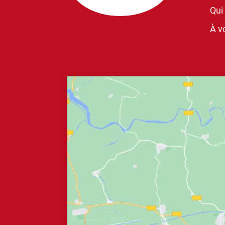
Qui
À vo