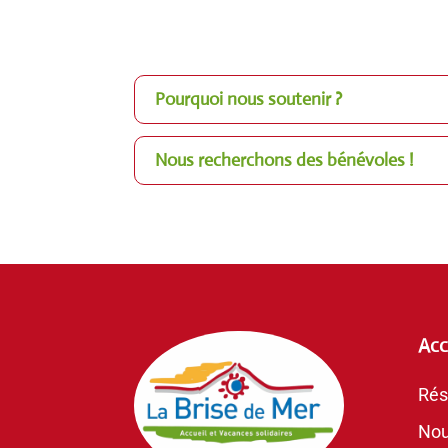
Pourquoi nous soutenir ?
Nous recherchons des bénévoles !
Acc
Rés
Nou