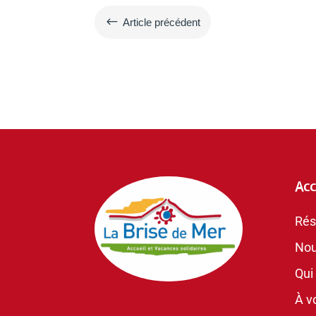
#
Article précédent
Acc
Rés
Nou
Qui
À vo