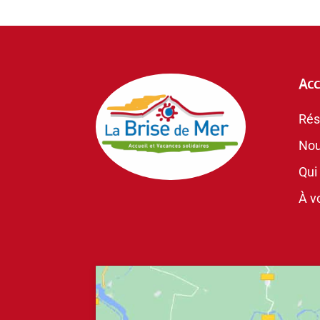
Acc
Rés
Nou
Qui
À vo