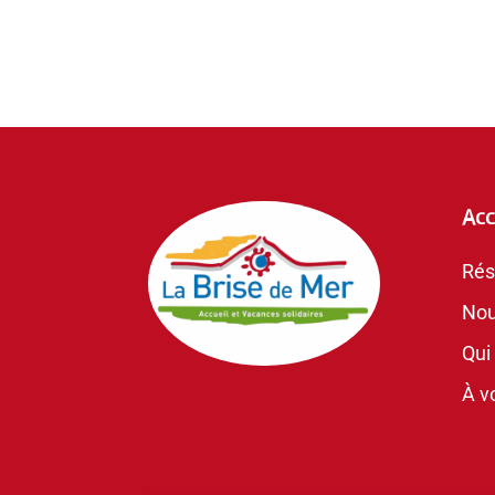
Acc
Rés
Nou
Qui
À vo