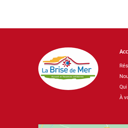
Acc
Rés
Nou
Qui
À vo